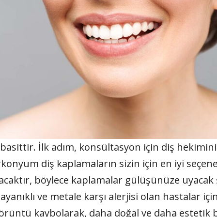
sittir. İlk adım, konsültasyon için diş hekimini
irkonyum diş kaplamaların sizin için en iyi seçen
lacaktır, böylece kaplamalar gülüşünüze uyacak şe
anıklı ve metale karşı alerjisi olan hastalar içi
görüntü kaybolarak, daha doğal ve daha estetik