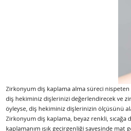
Zirkonyum diş kaplama alma süreci nispeten ba
diş hekiminiz dişlerinizi değerlendirecek ve z
öyleyse, diş hekiminiz dişlerinizin ölçüsünü a
Zirkonyum diş kaplama, beyaz renkli, sıcağa day
kaplamanım ışık geçirgenliği sayesinde mat 