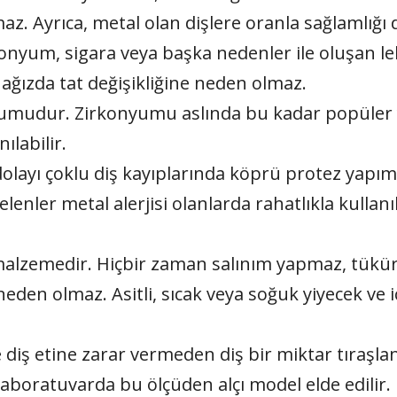
lmaz. Ayrıca, metal olan dişlere oranla sağlamlı
konyum, sigara veya başka nedenler ile oluşan l
 ağızda tat değişikliğine neden olmaz.
umudur. Zirkonyumu aslında bu kadar popüler ya
ılabilir.
yı çoklu diş kayıplarında köprü protez yapımın
nler metal alerjisi olanlarda rahatlıkla kullanıla
alzemedir. Hiçbir zaman salınım yapmaz, tükür
 neden olmaz. Asitli, sıcak veya soğuk yiyecek ve
diş etine zarar vermeden diş bir miktar tıraşlan
. Laboratuvarda bu ölçüden alçı model elde edilir