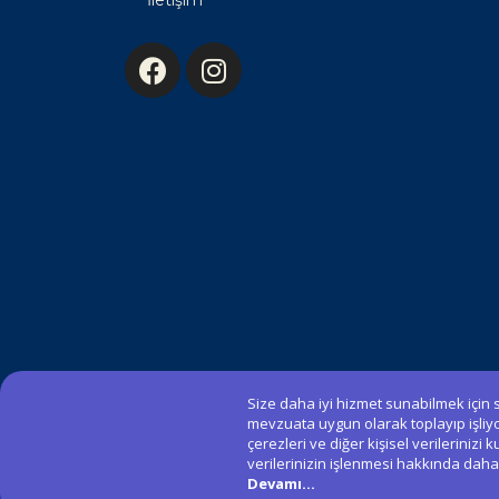
İletişim
Size daha iyi hizmet sunabilmek için s
mevzuata uygun olarak toplayıp işliy
çerezleri ve diğer kişisel verilerinizi
verilerinizin işlenmesi hakkında daha a
2023 © Tüm Hakları Saklıdır.
Devamı...