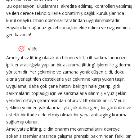
Bu operasyon, uluslararası akredite edilmiş, kontrolleri yapılmış
ve ileri derece teknolojilerle donatılmış sağlık kuruluşlarında
kurul onaylı uzman doktorlar tarafından uygulanmaktadır.
Hayalini kurduğunuz güzel sonuçları elde edinin ve özgüveninizi
geri kazanın!
V lift
Ameliyatsız lifting olarak da bilinen v lift, cilt sarkmalarını özel
iplikler aracılığıyla yapılan bir askılama (lifting) işlemi ile giderme
yöntemidir. Yer çekimine ve zamana yenik düşen cildi, doku
altına yerleştirilen desteklerle yer çekimine karşı yukarı taşır.
Uygulama, daha çok çene hattını belirgin hale getirip, gıdı
sarkmalarını topladığı için ve sarkmalarla silinmiş v yüz şeklini
yeniden ortaya çıkarmasından ötürü v lift olarak anılır. V yüz
şeklinin yeniden yakalanmasıyla çok daha genç bir görünüm ve
estetik bir ifade elde etmiş olmak bir yana anti-aging koruma
sağlamış olunur.
Ameliyatsız lifting, cildin onarım mekanizmalarını devreye
sokan sistemler arasında çalışma prensibi bakımından farklı bir