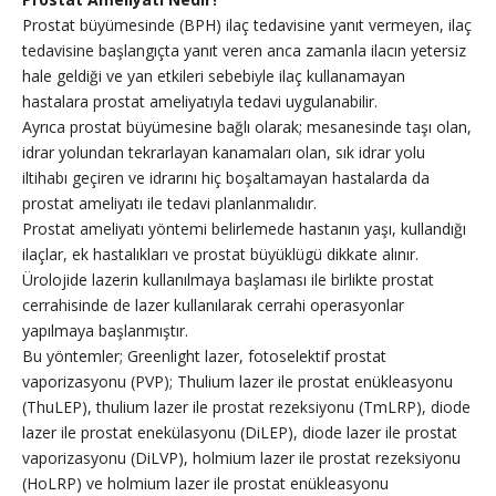
Prostat büyümesinde (BPH) ilaç tedavisine yanıt vermeyen, ilaç
tedavisine başlangıçta yanıt veren anca zamanla ilacın yetersiz
hale geldiği ve yan etkileri sebebiyle ilaç kullanamayan
hastalara prostat ameliyatıyla tedavi uygulanabilir.
Ayrıca prostat büyümesine bağlı olarak; mesanesinde taşı olan,
idrar yolundan tekrarlayan kanamaları olan, sık idrar yolu
iltihabı geçiren ve idrarını hiç boşaltamayan hastalarda da
prostat ameliyatı ile tedavi planlanmalıdır.
Prostat ameliyatı yöntemi belirlemede hastanın yaşı, kullandığı
ilaçlar, ek hastalıkları ve prostat büyüklügü dikkate alınır.
Ürolojide lazerin kullanılmaya başlaması ile birlikte prostat
cerrahisinde de lazer kullanılarak cerrahi operasyonlar
yapılmaya başlanmıştır.
Bu yöntemler; Greenlight lazer, fotoselektif prostat
vaporizasyonu (PVP); Thulium lazer ile prostat enükleasyonu
(ThuLEP), thulium lazer ile prostat rezeksiyonu (TmLRP), diode
lazer ile prostat enekülasyonu (DiLEP), diode lazer ile prostat
vaporizasyonu (DiLVP), holmium lazer ile prostat rezeksiyonu
(HoLRP) ve holmium lazer ile prostat enükleasyonu