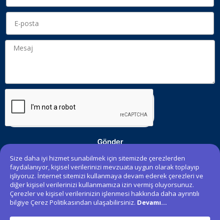
Gönder
Size daha iyi hizmet sunabilmek için sitemizde çerezlerden
faydalanıyor, kişisel verilerinizi mevzuata uygun olarak toplayıp
işliyoruz. İnternet sitemizi kullanmaya devam ederek çerezleri ve
2023 © Tüm Hakları Saklıdır.
diğer kişisel verilerinizi kullanmamıza izin vermiş oluyorsunuz.
Çerezler ve kişisel verilerinizin işlenmesi hakkında daha ayrıntılı
bilgiye Çerez Politikasından ulaşabilirsiniz.
Devamı...