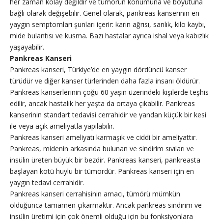
her zaman kolay değildir ve tümörün konumuna ve boyutuna
bağlı olarak değişebilir. Genel olarak, pankreas kanserinin en
yaygın semptomları şunları içerir: karın ağrısı, sarılık, kilo kaybı,
mide bulantısı ve kusma. Bazı hastalar ayrıca ishal veya kabızlık
yaşayabilir.
Pankreas Kanseri
Pankreas kanseri, Türkiye’de en yaygın dördüncü kanser
türüdür ve diğer kanser türlerinden daha fazla insanı öldürür.
Pankreas kanserlerinin çoğu 60 yaşın üzerindeki kişilerde teşhis
edilir, ancak hastalık her yaşta da ortaya çıkabilir. Pankreas
kanserinin standart tedavisi cerrahidir ve yandan küçük bir kesi
ile veya açık ameliyatla yapılabilir.
Pankreas kanseri ameliyatı karmaşık ve ciddi bir ameliyattır.
Pankreas, midenin arkasında bulunan ve sindirim sıvıları ve
insülin üreten büyük bir bezdir. Pankreas kanseri, pankreasta
başlayan kötü huylu bir tümördür. Pankreas kanseri için en
yaygın tedavi cerrahidir.
Pankreas kanseri cerrahisinin amacı, tümörü mümkün
olduğunca tamamen çıkarmaktır. Ancak pankreas sindirim ve
insülin üretimi için çok önemli olduğu için bu fonksiyonlara